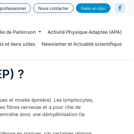
professionnel
Nous contacter
Faire un don
die de Parkinson
Activité Physique Adaptée (APA)
s et liens utiles
Newsletter et Actualité scientifique
EP) ?
ues et moelle épinière). Les lymphocytes,
es fibres nerveuse et a pour rôle de
 entraîne donc une démyélinisation (la
clérose en plaques, car certaines régions