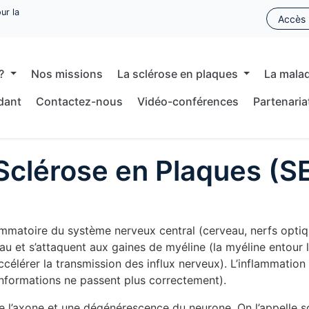
ur la
Accès 
 ?
Nos missions
La sclérose en plaques
La mala
idant
Contactez-nous
Vidéo-conférences
Partenariat
Sclérose en Plaques (S
ammatoire du système nerveux central (cerveau, nerfs optiq
u et s’attaquent aux gaines de myéline (la myéline entour l
ccélérer la transmission des influx nerveux). L’inflammation
informations ne passent plus correctement).
de l’axone et une dégénérescence du neurone. On l’appelle s