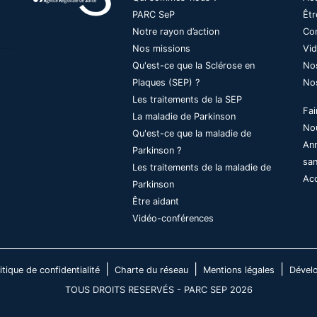
PARC SeP
Êtr
Notre rayon d’action
Co
Nos missions
Vi
Qu'est-ce que la Sclérose en
No
Plaques (SEP) ?
No
Les traitements de la SEP
Fai
La maladie de Parkinson
No
Qu'est-ce que la maladie de
Ann
Parkinson ?
sa
Les traitements de la maladie de
Acc
Parkinson
Être aidant
Vidéo-conférences
|
|
|
itique de confidentialité
Charte du réseau
Mentions légales
Dévelo
TOUS DROITS RESERVÉS - PARC SEP 2026